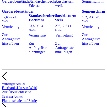
Garderobenständer
Sonnenschirm
Standaschenbecher
Ausblasturm
47,60
€
102,34
€
inkl.
inkl.
Edelstahl
weiß
MwSt.
MwSt.
23,80
€
295,12
€
inkl.
inkl.
Vermietung
Vermietung
MwSt.
MwSt.
Zur
Zur
Vermietung
Vermietung
Anfrageliste
Anfrageliste
hinzufügen
Zur
Zur
hinzufügen
Anfrageliste
Anfrageliste
hinzufügen
hinzufügen
Vorheriger Artikel
Bierbank-Hussen Weiß
Zur Übersichtsseite
Nächster Artikel
Flammschale auf Säule