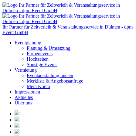
Skip
to
content
Ihr Partner für Zeltverleih & Veranstaltungsservice in Dülmen - dpm
Event GmbH
Eventplanung
Planung & Umsetzung
Firmenevents
Hochzeiten
Sonstige Events
Vermietung
Eventausstattung mieten
Merkliste & Angebotsanfrage
Mein Konto
Impressionen
Aktuelles
Über uns